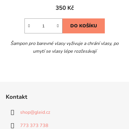
350 Kč
DO KOŠÍKU
Šampon pro barevné vlasy vyživuje a chrání vlasy, po
umytí se vlasy lépe rozčesávají
Z
á
Kontakt
p
a
shop
@
gleid.cz
t
í
773 373 738