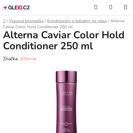
Přejít
Hledat
NÁKUP
na
KOŠÍK
obsah
Domů
/
Vlasová kosmetika
/
Kondicionéry a balzámy na vlasy
/
Alterna
Caviar Color Hold Conditioner 250 ml
Alterna Caviar Color Hold
Conditioner 250 ml
Značka:
Alterna