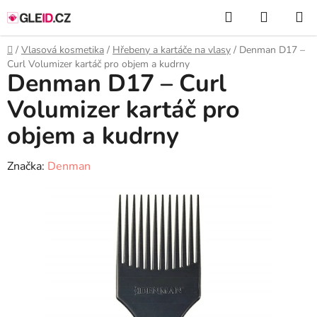
Přejít
Hledat
NÁKUP
na
KOŠÍK
obsah
Domů
/
Vlasová kosmetika
/
Hřebeny a kartáče na vlasy
/
Denman D17 –
Curl Volumizer kartáč pro objem a kudrny
Denman D17 – Curl
Volumizer kartáč pro
objem a kudrny
Značka:
Denman