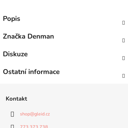
Popis
Značka
Denman
Diskuze
Ostatní informace
Z
á
Kontakt
p
a
shop
@
gleid.cz
t
í
773 373 738