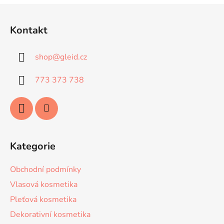
Z
á
Kontakt
p
a
shop
@
gleid.cz
t
í
773 373 738
Kategorie
Obchodní podmínky
Vlasová kosmetika
Pleťová kosmetika
Dekorativní kosmetika