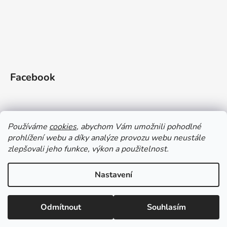
Facebook
Používáme
cookies
, abychom Vám umožnili pohodlné
prohlížení webu a díky analýze provozu webu neustále
zlepšovali jeho funkce, výkon a použitelnost.
Doprava a platba
Vrácení zboží
Obchodní podmínky
Zásady ochrany OÚ a GDPR
Magazín
Kontakty
Nastavení
Vytvořil Shoptet
Odmítnout
Souhlasím
Copyright 2026
Gleid shop
. Všechna práva vyhrazena.
Upravit nastavení cookies