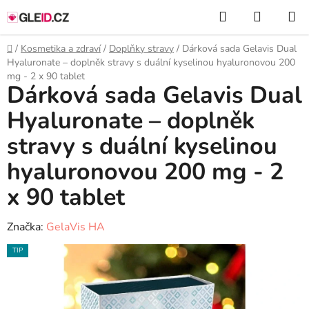
Přejít
Hledat
NÁKUP
na
KOŠÍK
obsah
Domů
/
Kosmetika a zdraví
/
Doplňky stravy
/
Dárková sada Gelavis Dual
Hyaluronate – doplněk stravy s duální kyselinou hyaluronovou 200
mg - 2 x 90 tablet
Dárková sada Gelavis Dual
Hyaluronate – doplněk
stravy s duální kyselinou
hyaluronovou 200 mg - 2
x 90 tablet
Značka:
GelaVis HA
TIP