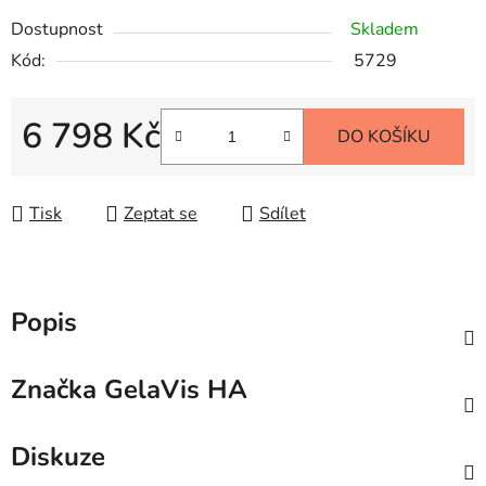
Dostupnost
Skladem
Kód:
5729
6 798 Kč
DO KOŠÍKU
Měrná cena:
Tisk
Zeptat se
Sdílet
Popis
Značka
GelaVis HA
Diskuze